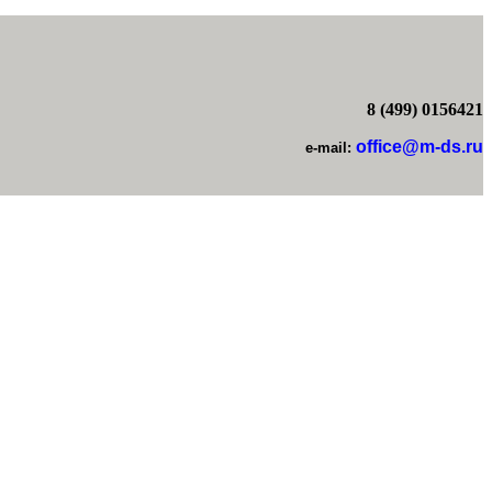
8 (499) 0156421
office@m-ds.ru
e-mail: