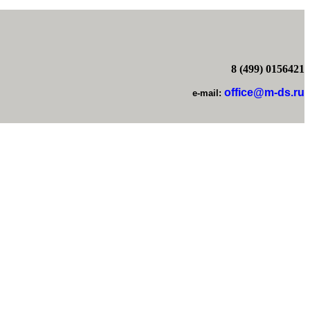
8 (499) 0156421
office@m-ds.ru
e-mail: