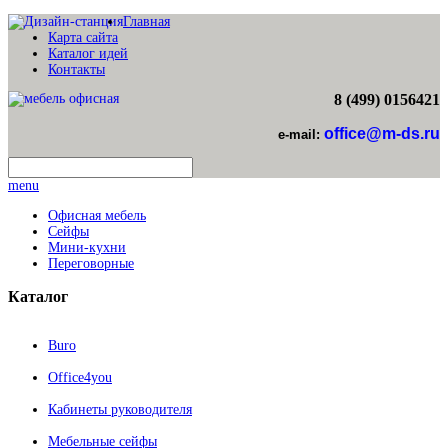
Главная
Карта сайта
Каталог идей
Контакты
8 (499) 0156421
office@m-ds.ru
e-mail:
menu
Офисная мебель
Сейфы
Мини-кухни
Переговорные
Каталог
Buro
Office4you
Кабинеты руководителя
Мебельные сейфы