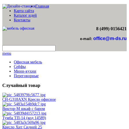
Главная
Карта сайта
Каталог идей
Контакты
8 (499) 0156421
office@m-ds.ru
e-mail:
menu
Офисная мебель
Сейфы
Мини-кухни
Переговорные
Случайный
товар
CH-G318AXN Кресло офисное
Виктор-М шкаф с баром
Тумба ТП-14 (код 14589)
Кресло Хит Сидней 25