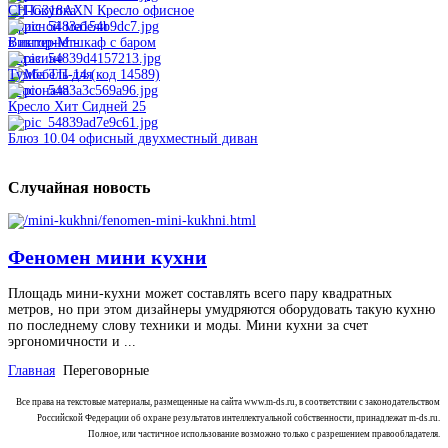
CH-G318AXN Кресло офисное
Виктор-М шкаф с баром
Тумба ТП-14 (код 14589)
Кресло Хит Сидней 25
Блюз 10.04 офисный двухместный диван
Случайная
новость
Феномен мини кухни
Площадь мини-кухни может составлять всего пару квадратных
метров, но при этом дизайнеры умудряются оборудовать такую кухню
по последнему слову техники и моды. Мини кухни за счет
эргономичности и ...
Главная
Переговорные
Все права на текстовые материалы, размещенные на сайта www.m-ds.ru, в соответствии с законодательством
Российской Федерации об охране результатов интеллектуальной собственности, принадлежат m-ds.ru.
Полное, или частичное использование возможно только с разрешением правообладателя.