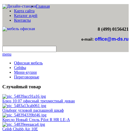
Главная
Карта сайта
Каталог идей
Контакты
8 (499) 0156421
office@m-ds.ru
e-mail:
menu
Офисная мебель
Сейфы
Мини-кухни
Переговорные
Случайный
товар
Блюз 10.07 офисный трехместный диван
Ольборг угловой распашной шкаф
Кресло Новый Стиль Pilot R HR LE-A
Сейф Chubb Air 10E