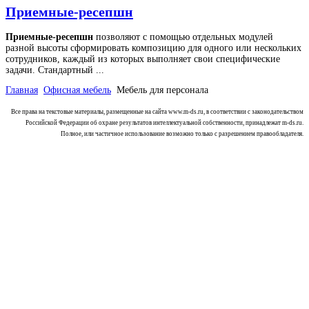
Приемные-ресепшн
Приемные-ресепшн
позволяют с помощью отдельных модулей
разной высоты сформировать композицию для одного или нескольких
сотрудников, каждый из которых выполняет свои специфические
задачи. Стандартный ...
Главная
Офисная мебель
Мебель для персонала
Все права на текстовые материалы, размещенные на сайта www.m-ds.ru, в соответствии с законодательством
Российской Федерации об охране результатов интеллектуальной собственности, принадлежат m-ds.ru.
Полное, или частичное использование возможно только с разрешением правообладателя.