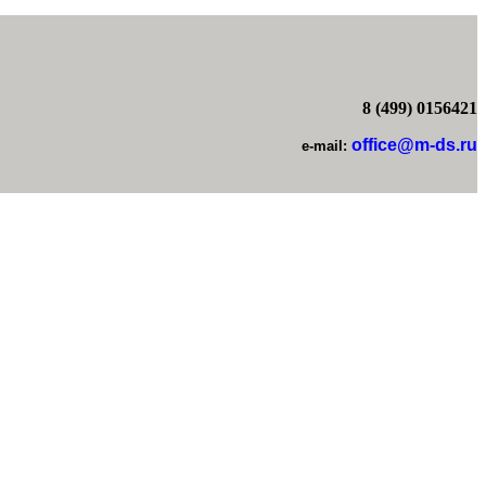
8 (499) 0156421
office@m-ds.ru
e-mail: