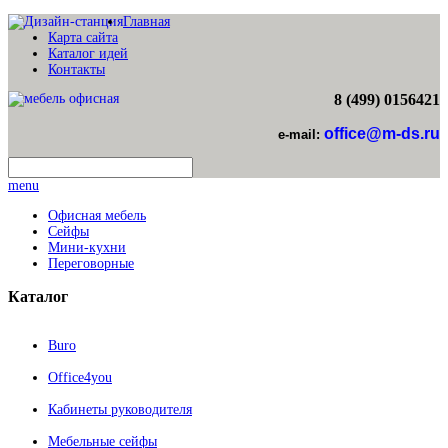
Главная
Карта сайта
Каталог идей
Контакты
8 (499) 0156421
office@m-ds.ru
e-mail:
menu
Офисная мебель
Сейфы
Мини-кухни
Переговорные
Каталог
Buro
Office4you
Кабинеты руководителя
Мебельные сейфы