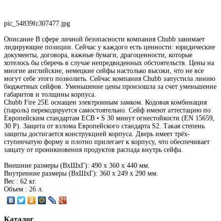
pic_54839fc307477.jpg
Описание
В сфере личной безопасности компания Chubb занимает
лидирующие позиции. Сейчас у каждого есть ценности: юридические
документы, договора, важные бумаги, драгоценности, которые
хотелось бы сберечь в случае непредвиденных обстоятельств. Цены на
многие английские, немецкие сейфы настолько высоки, что не все
могут себе этого позволить. Сейчас компания Chubb запустила линию
бюджетных сейфов. Уменьшение цены произошла за счет уменьшение
габаритов и толщины корпуса.
Chubb Fire 25E оснащен электронным замком. Кодовая комбинация
(пароль) перекодируется самостоятельно. Сейф имеют аттестацию по
Европейским стандартам ECB • S 30 минут огнестойкости (EN 15659,
30 P). Защита от взлома Европейского стандарта S2. Такая степень
защиты достигается конструкцией корпуса. Дверь имеет трёх-
ступенчатую форму и плотно прилегает к корпусу, что обеспечивает
защату от проникновения продуктов распада внутрь сейфа.
Внешние размеры (ВхШхГ): 490 х 360 х 440 мм.
Внутренние размеры (ВхШхГ): 360 х 249 х 290 мм.
Вес : 62 кг.
Объем : 26 л.
Каталог