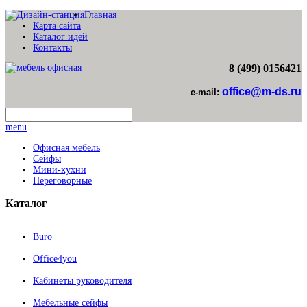
Главная
Карта сайта
Каталог идей
Контакты
8 (499) 0156421
office@m-ds.ru
e-mail:
menu
Офисная мебель
Сейфы
Мини-кухни
Переговорные
Каталог
Buro
Office4you
Кабинеты руководителя
Мебельные сейфы