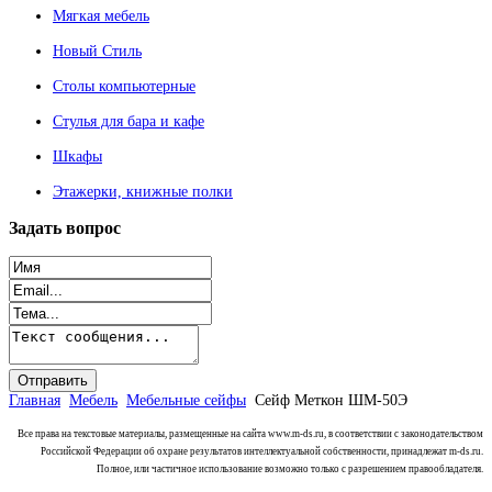
Мягкая мебель
Новый Стиль
Столы компьютерные
Стулья для бара и кафе
Шкафы
Этажерки, книжные полки
Задать
вопрос
Главная
Мебель
Мебельные сейфы
Сейф Меткон ШМ-50Э
Все права на текстовые материалы, размещенные на сайта www.m-ds.ru, в соответствии с законодательством
Российской Федерации об охране результатов интеллектуальной собственности, принадлежат m-ds.ru.
Полное, или частичное использование возможно только с разрешением правообладателя.