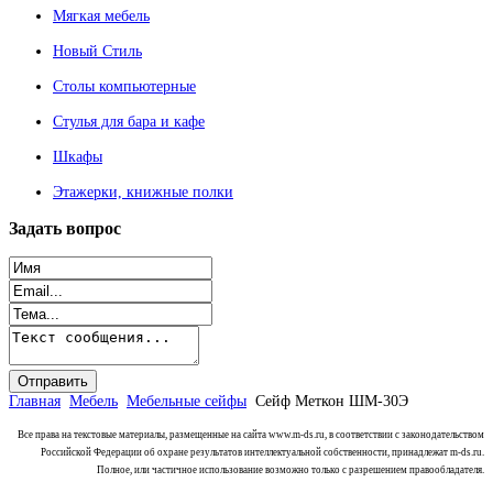
Мягкая мебель
Новый Стиль
Столы компьютерные
Стулья для бара и кафе
Шкафы
Этажерки, книжные полки
Задать
вопрос
Главная
Мебель
Мебельные сейфы
Сейф Меткон ШМ-30Э
Все права на текстовые материалы, размещенные на сайта www.m-ds.ru, в соответствии с законодательством
Российской Федерации об охране результатов интеллектуальной собственности, принадлежат m-ds.ru.
Полное, или частичное использование возможно только с разрешением правообладателя.