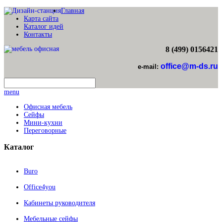
Главная
Карта сайта
Каталог идей
Контакты
8 (499) 0156421
office@m-ds.ru
e-mail:
menu
Офисная мебель
Сейфы
Мини-кухни
Переговорные
Каталог
Buro
Office4you
Кабинеты руководителя
Мебельные сейфы