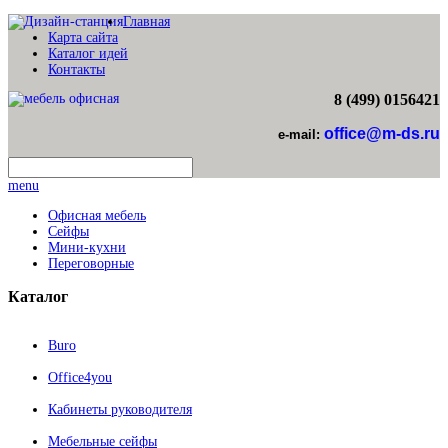
Главная
Карта сайта
Каталог идей
Контакты
8 (499) 0156421
office@m-ds.ru
e-mail:
menu
Офисная мебель
Сейфы
Мини-кухни
Переговорные
Каталог
Buro
Office4you
Кабинеты руководителя
Мебельные сейфы