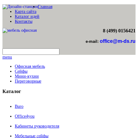
Главная
Карта сайта
Каталог идей
Контакты
8 (499) 0156421
office@m-ds.ru
e-mail:
menu
Офисная мебель
Сейфы
Мини-кухни
Переговорные
Каталог
Buro
Office4you
Кабинеты руководителя
Мебельные сейфы