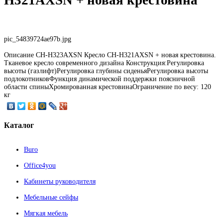
pic_54839724ae97b.jpg
Описание
CH-H323AXSN Кресло CH-H321AXSN + новая крестовина.
Тканевое кресло современного дизайна Конструкция:Регулировка
высоты (газлифт)Регулировка глубины сиденьяРегулировка высоты
подлокотниковФункция динамической поддержки поясничной
области спиныХромированная крестовинаОграничение по весу: 120
кг
Каталог
Buro
Office4you
Кабинеты руководителя
Мебельные сейфы
Мягкая мебель