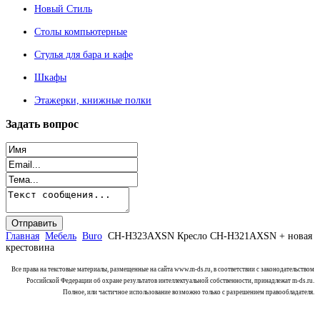
Новый Стиль
Столы компьютерные
Стулья для бара и кафе
Шкафы
Этажерки, книжные полки
Задать
вопрос
Главная
Мебель
Buro
CH-H323AXSN Кресло CH-H321AXSN + новая
крестовина
Все права на текстовые материалы, размещенные на сайта www.m-ds.ru, в соответствии с законодательством
Российской Федерации об охране результатов интеллектуальной собственности, принадлежат m-ds.ru.
Полное, или частичное использование возможно только с разрешением правообладателя.