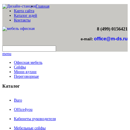
Главная
Карта сайта
Каталог идей
Контакты
8 (499) 0156421
office@m-ds.ru
e-mail:
menu
Офисная мебель
Сейфы
Мини-кухни
Переговорные
Каталог
Buro
Office4you
Кабинеты руководителя
Мебельные сейфы