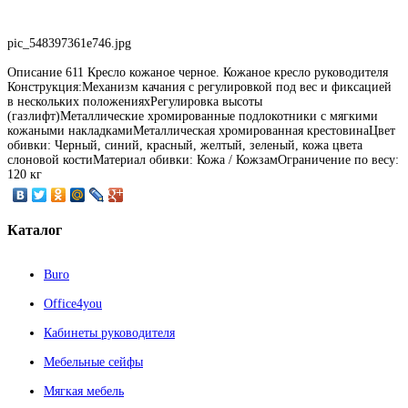
pic_548397361e746.jpg
Описание
611 Кресло кожаное черное. Кожаное кресло руководителя
Конструкция:Механизм качания с регулировкой под вес и фиксацией
в нескольких положенияхРегулировка высоты
(газлифт)Металлические хромированные подлокотники с мягкими
кожаными накладкамиМеталлическая хромированная крестовинаЦвет
обивки: Черный, синий, красный, желтый, зеленый, кожа цвета
слоновой костиМатериал обивки: Кожа / КожзамОграничение по весу:
120 кг
Каталог
Buro
Office4you
Кабинеты руководителя
Мебельные сейфы
Мягкая мебель