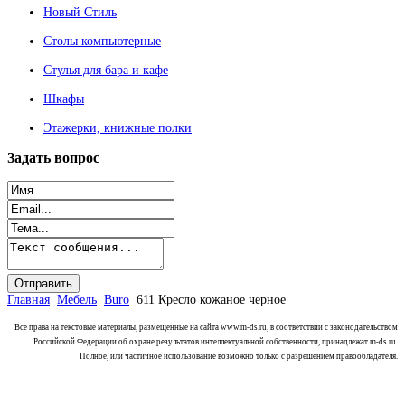
Новый Стиль
Столы компьютерные
Стулья для бара и кафе
Шкафы
Этажерки, книжные полки
Задать
вопрос
Главная
Мебель
Buro
611 Кресло кожаное черное
Все права на текстовые материалы, размещенные на сайта www.m-ds.ru, в соответствии с законодательством
Российской Федерации об охране результатов интеллектуальной собственности, принадлежат m-ds.ru.
Полное, или частичное использование возможно только с разрешением правообладателя.