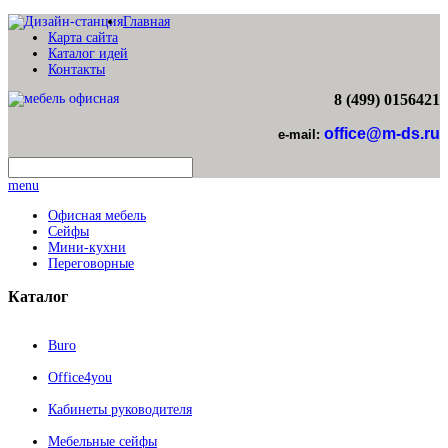
Главная
Карта сайта
Каталог идей
Контакты
8 (499) 0156421
office@m-ds.ru
e-mail:
menu
Офисная мебель
Сейфы
Мини-кухни
Переговорные
Каталог
Buro
Office4you
Кабинеты руководителя
Мебельные сейфы