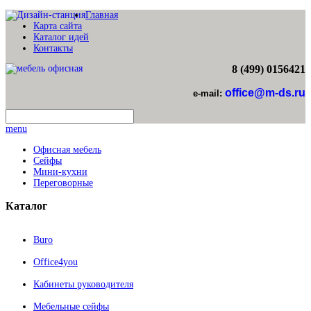
Главная
Карта сайта
Каталог идей
Контакты
8 (499) 0156421
office@m-ds.ru
e-mail:
menu
Офисная мебель
Сейфы
Мини-кухни
Переговорные
Каталог
Buro
Office4you
Кабинеты руководителя
Мебельные сейфы