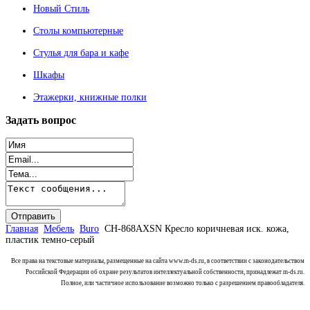
Новый Стиль
Столы компьютерные
Стулья для бара и кафе
Шкафы
Этажерки, книжные полки
Задать
вопрос
Главная
Мебель
Buro
CH-868AXSN Кресло коричневая иск. кожа,
пластик темно-серый
Все права на текстовые материалы, размещенные на сайта www.m-ds.ru, в соответствии с законодательством
Российской Федерации об охране результатов интеллектуальной собственности, принадлежат m-ds.ru.
Полное, или частичное использование возможно только с разрешением правообладателя.