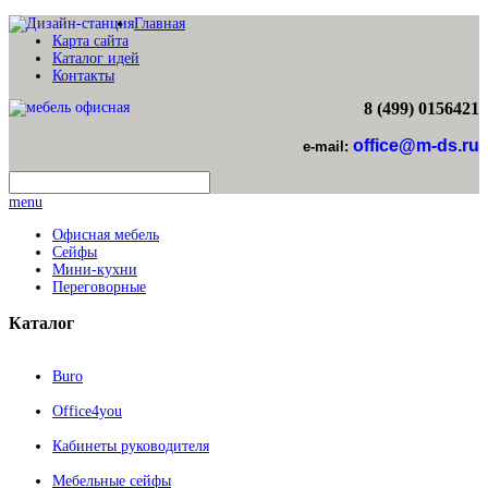
Главная
Карта сайта
Каталог идей
Контакты
8 (499) 0156421
office@m-ds.ru
e-mail:
menu
Офисная мебель
Сейфы
Мини-кухни
Переговорные
Каталог
Buro
Office4you
Кабинеты руководителя
Мебельные сейфы