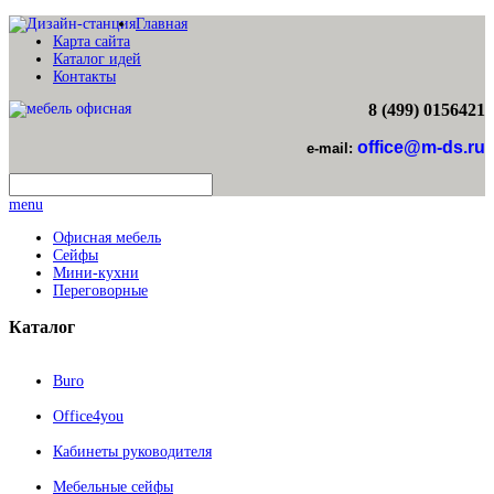
Главная
Карта сайта
Каталог идей
Контакты
8 (499) 0156421
office@m-ds.ru
e-mail:
menu
Офисная мебель
Сейфы
Мини-кухни
Переговорные
Каталог
Buro
Office4you
Кабинеты руководителя
Мебельные сейфы