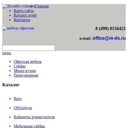
Главная
Карта сайта
Каталог идей
Контакты
8 (499) 0156421
office@m-ds.ru
e-mail:
menu
Офисная мебель
Сейфы
Мини-кухни
Переговорные
Каталог
Buro
Office4you
Кабинеты руководителя
Мебельные сейфы