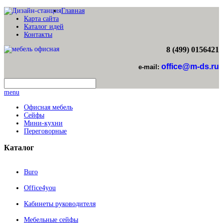
Главная
Карта сайта
Каталог идей
Контакты
8 (499) 0156421
office@m-ds.ru
e-mail:
menu
Офисная мебель
Сейфы
Мини-кухни
Переговорные
Каталог
Buro
Office4you
Кабинеты руководителя
Мебельные сейфы