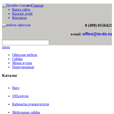
Главная
Карта сайта
Каталог идей
Контакты
8 (499) 0156421
office@m-ds.ru
e-mail:
menu
Офисная мебель
Сейфы
Мини-кухни
Переговорные
Каталог
Buro
Office4you
Кабинеты руководителя
Мебельные сейфы