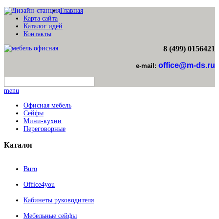
Главная
Карта сайта
Каталог идей
Контакты
8 (499) 0156421
office@m-ds.ru
e-mail:
menu
Офисная мебель
Сейфы
Мини-кухни
Переговорные
Каталог
Buro
Office4you
Кабинеты руководителя
Мебельные сейфы