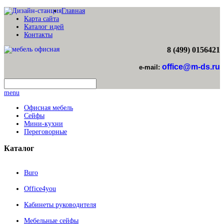
Главная
Карта сайта
Каталог идей
Контакты
8 (499) 0156421
office@m-ds.ru
e-mail:
menu
Офисная мебель
Сейфы
Мини-кухни
Переговорные
Каталог
Buro
Office4you
Кабинеты руководителя
Мебельные сейфы