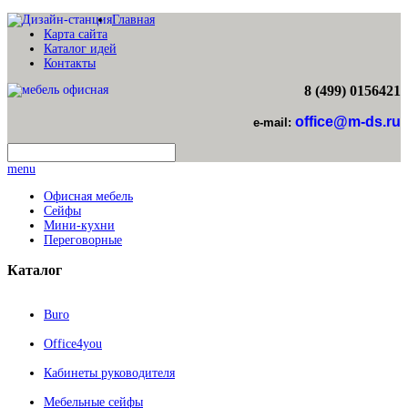
Главная
Карта сайта
Каталог идей
Контакты
8 (499) 0156421
office@m-ds.ru
e-mail:
menu
Офисная мебель
Сейфы
Мини-кухни
Переговорные
Каталог
Buro
Office4you
Кабинеты руководителя
Мебельные сейфы