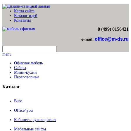
Главная
Карта сайта
Каталог идей
Контакты
8 (499) 0156421
office@m-ds.ru
e-mail:
menu
Офисная мебель
Сейфы
Мини-кухни
Переговорные
Каталог
Buro
Office4you
Кабинеты руководителя
Мебельные сейфы