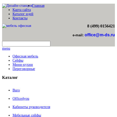
Главная
Карта сайта
Каталог идей
Контакты
8 (499) 0156421
office@m-ds.ru
e-mail:
menu
Офисная мебель
Сейфы
Мини-кухни
Переговорные
Каталог
Buro
Office4you
Кабинеты руководителя
Мебельные сейфы