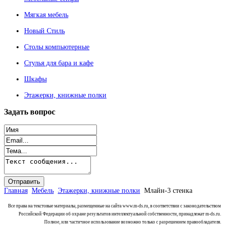
Мягкая мебель
Новый Стиль
Столы компьютерные
Стулья для бара и кафе
Шкафы
Этажерки, книжные полки
Задать
вопрос
Главная
Мебель
Этажерки, книжные полки
Млайн-3 стенка
Все права на текстовые материалы, размещенные на сайта www.m-ds.ru, в соответствии с законодательством
Российской Федерации об охране результатов интеллектуальной собственности, принадлежат m-ds.ru.
Полное, или частичное использование возможно только с разрешением правообладателя.