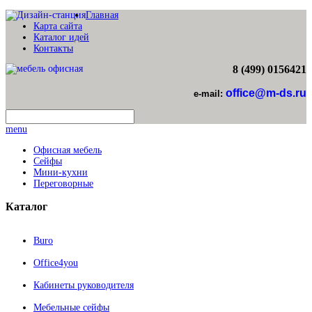
Главная
Карта сайта
Каталог идей
Контакты
8 (499) 0156421
office@m-ds.ru
e-mail:
menu
Офисная мебель
Сейфы
Мини-кухни
Переговорные
Каталог
Buro
Office4you
Кабинеты руководителя
Мебельные сейфы