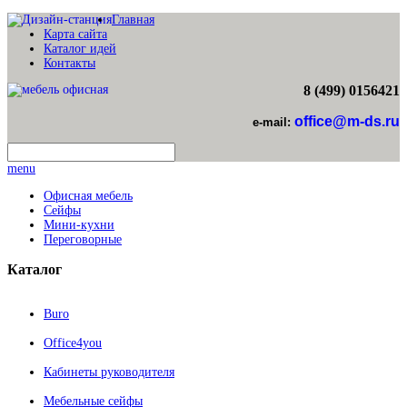
Главная
Карта сайта
Каталог идей
Контакты
8 (499) 0156421
office@m-ds.ru
e-mail:
menu
Офисная мебель
Сейфы
Мини-кухни
Переговорные
Каталог
Buro
Office4you
Кабинеты руководителя
Мебельные сейфы