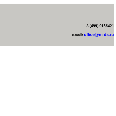
8 (499) 0156421
office@m-ds.ru
e-mail: