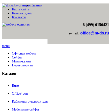
Главная
Карта сайта
Каталог идей
Контакты
8 (499) 0156421
office@m-ds.ru
e-mail:
menu
Офисная мебель
Сейфы
Мини-кухни
Переговорные
Каталог
Buro
Office4you
Кабинеты руководителя
Мебельные сейфы