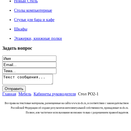
Новый Стиль
Столы компьютерные
Стулья для бара и кафе
Шкафы
Этажерки, книжные полки
Задать
вопрос
Главная
Мебель
Кабинеты руководителя
Стол РО2-1
Все права на текстовые материалы, размещенные на сайта www.m-ds.ru, в соответствии с законодательством
Российской Федерации об охране результатов интеллектуальной собственности, принадлежат m-ds.ru.
Полное, или частичное использование возможно только с разрешением правообладателя.