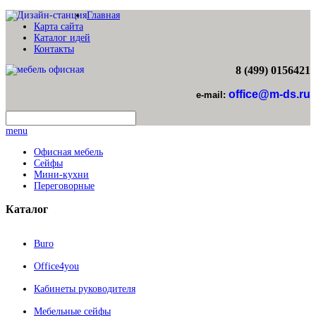
Главная
Карта сайта
Каталог идей
Контакты
8 (499) 0156421
office@m-ds.ru
e-mail:
menu
Офисная мебель
Сейфы
Мини-кухни
Переговорные
Каталог
Buro
Office4you
Кабинеты руководителя
Мебельные сейфы