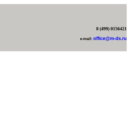
8 (499) 0156421
office@m-ds.ru
e-mail: