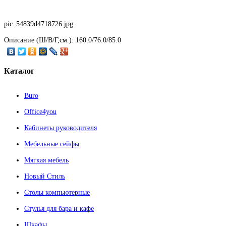
pic_54839d4718726.jpg
Описание
(Ш/В/Г,см.): 160.0/76.0/85.0
Каталог
Buro
Office4you
Кабинеты руководителя
Мебельные сейфы
Мягкая мебель
Новый Стиль
Столы компьютерные
Стулья для бара и кафе
Шкафы