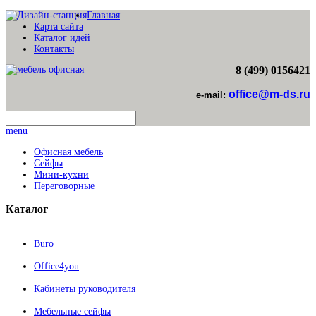
Главная
Карта сайта
Каталог идей
Контакты
8 (499) 0156421
office@m-ds.ru
e-mail:
menu
Офисная мебель
Сейфы
Мини-кухни
Переговорные
Каталог
Buro
Office4you
Кабинеты руководителя
Мебельные сейфы