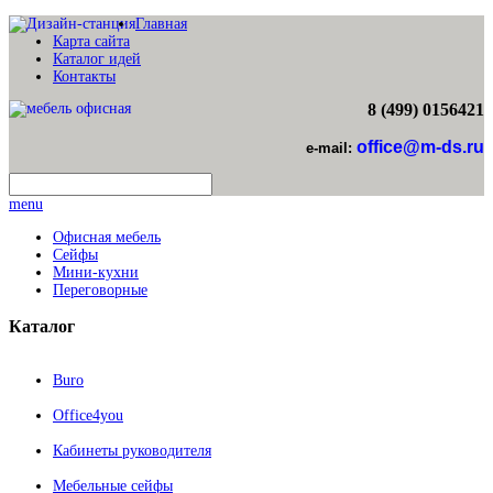
Главная
Карта сайта
Каталог идей
Контакты
8 (499) 0156421
office@m-ds.ru
e-mail:
menu
Офисная мебель
Сейфы
Мини-кухни
Переговорные
Каталог
Buro
Office4you
Кабинеты руководителя
Мебельные сейфы