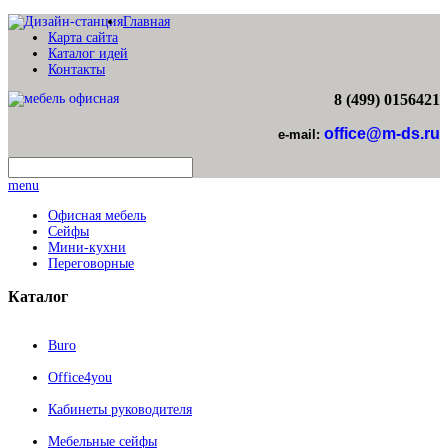
Главная
Карта сайта
Каталог идей
Контакты
8 (499) 0156421
office@m-ds.ru
e-mail:
menu
Офисная мебель
Сейфы
Мини-кухни
Переговорные
Каталог
Buro
Office4you
Кабинеты руководителя
Мебельные сейфы