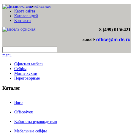
Главная
Карта сайта
Каталог идей
Контакты
8 (499) 0156421
office@m-ds.ru
e-mail:
menu
Офисная мебель
Сейфы
Мини-кухни
Переговорные
Каталог
Buro
Office4you
Кабинеты руководителя
Мебельные сейфы