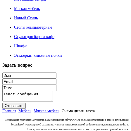
Мягкая мебель
Новый Стиль
Столы компьютерные
Стулья для бара и кафе
Шкафы
Этажерки, книжные полки
Задать
вопрос
Главная
Мебель
Мягкая мебель
Сигма диван тахта
Все права на текстовые материалы, размещенные на сайта www.m-ds.ru, в соответствии с законодательством
Российской Федерации об охране результатов интеллектуальной собственности, принадлежат m-ds.ru.
Полное, или частичное использование возможно только с разрешением правообладателя.