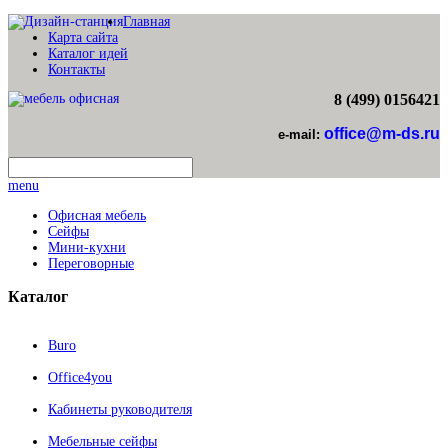
Главная
Карта сайта
Каталог идей
Контакты
8 (499) 0156421
office@m-ds.ru
e-mail:
menu
Офисная мебель
Сейфы
Мини-кухни
Переговорные
Каталог
Buro
Office4you
Кабинеты руководителя
Мебельные сейфы