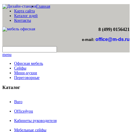
Главная
Карта сайта
Каталог идей
Контакты
8 (499) 0156421
office@m-ds.ru
e-mail:
menu
Офисная мебель
Сейфы
Мини-кухни
Переговорные
Каталог
Buro
Office4you
Кабинеты руководителя
Мебельные сейфы