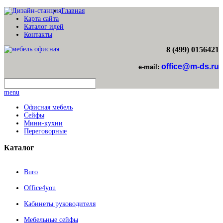
Главная
Карта сайта
Каталог идей
Контакты
8 (499) 0156421
office@m-ds.ru
e-mail:
menu
Офисная мебель
Сейфы
Мини-кухни
Переговорные
Каталог
Buro
Office4you
Кабинеты руководителя
Мебельные сейфы