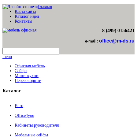
Главная
Карта сайта
Каталог идей
Контакты
8 (499) 0156421
office@m-ds.ru
e-mail:
menu
Офисная мебель
Сейфы
Мини-кухни
Переговорные
Каталог
Buro
Office4you
Кабинеты руководителя
Мебельные сейфы