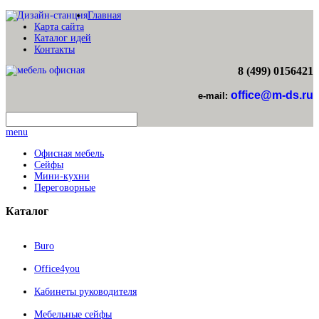
Главная
Карта сайта
Каталог идей
Контакты
8 (499) 0156421
office@m-ds.ru
e-mail:
menu
Офисная мебель
Сейфы
Мини-кухни
Переговорные
Каталог
Buro
Office4you
Кабинеты руководителя
Мебельные сейфы