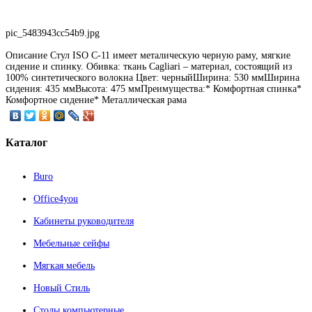
pic_5483943cc54b9.jpg
Описание
Стул ISO С-11 имеет металическую черную раму, мягкие
сидение и спинку. Обивка: ткань Сagliari – материал, состоящий из
100% синтетического волокна Цвет: черныйШирина: 530 ммШирина
сидения: 435 ммВысота: 475 ммПреимущества:* Комфортная спинка*
Комфортное сидение* Металлическая рама
Каталог
Buro
Office4you
Кабинеты руководителя
Мебельные сейфы
Мягкая мебель
Новый Стиль
Столы компьютерные