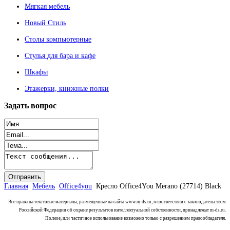
Мягкая мебель
Новый Стиль
Столы компьютерные
Стулья для бара и кафе
Шкафы
Этажерки, книжные полки
Задать
вопрос
Главная
Мебель
Office4you
Кресло Office4You Merano (27714) Black
Все права на текстовые материалы, размещенные на сайта www.m-ds.ru, в соответствии с законодательством
Российской Федерации об охране результатов интеллектуальной собственности, принадлежат m-ds.ru.
Полное, или частичное использование возможно только с разрешением правообладателя.