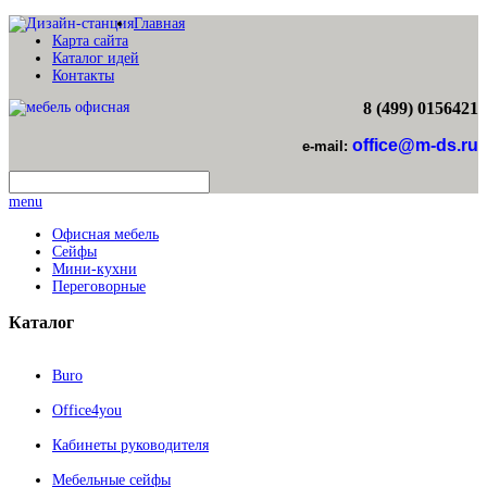
Главная
Карта сайта
Каталог идей
Контакты
8 (499) 0156421
office@m-ds.ru
e-mail:
menu
Офисная мебель
Сейфы
Мини-кухни
Переговорные
Каталог
Buro
Office4you
Кабинеты руководителя
Мебельные сейфы