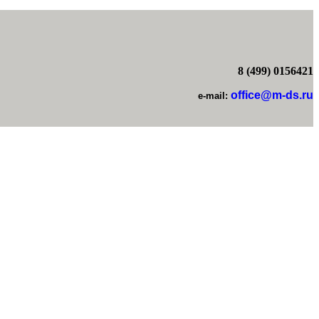
8 (499) 0156421
office@m-ds.ru
e-mail: