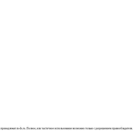
, принадлежат m-ds.ru. Полное, или частичное использование возможно только с разрешением правообладателя.