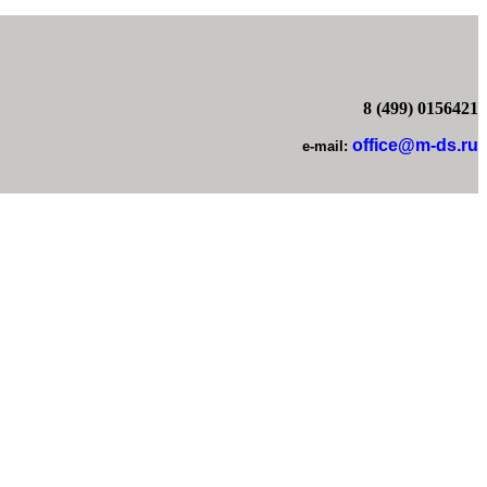
8 (499) 0156421
office@m-ds.ru
e-mail: