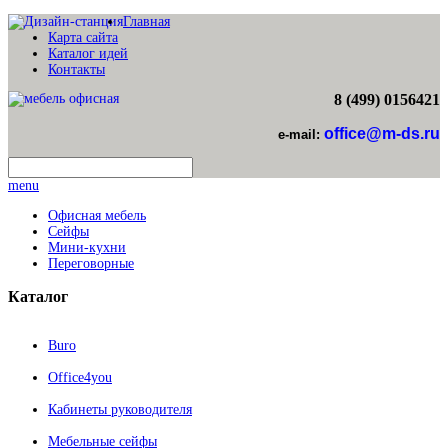
Главная
Карта сайта
Каталог идей
Контакты
8 (499) 0156421
office@m-ds.ru
e-mail:
menu
Офисная мебель
Сейфы
Мини-кухни
Переговорные
Каталог
Buro
Office4you
Кабинеты руководителя
Мебельные сейфы