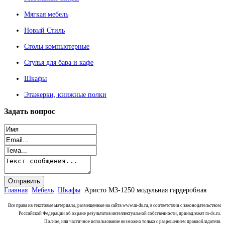
Мягкая мебель
Новый Стиль
Столы компьютерные
Стулья для бара и кафе
Шкафы
Этажерки, книжные полки
Задать
вопрос
Главная
Мебель
Шкафы
Аристо М3-1250 модульная гардеробная
Все права на текстовые материалы, размещенные на сайта www.m-ds.ru, в соответствии с законодательством
Российской Федерации об охране результатов интеллектуальной собственности, принадлежат m-ds.ru.
Полное, или частичное использование возможно только с разрешением правообладателя.