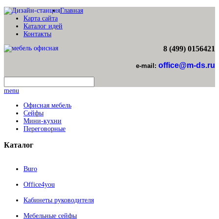
Главная
Карта сайта
Каталог идей
Контакты
8 (499) 0156421
office@m-ds.ru
e-mail:
menu
Офисная мебель
Сейфы
Мини-кухни
Переговорные
Каталог
Buro
Office4you
Кабинеты руководителя
Мебельные сейфы