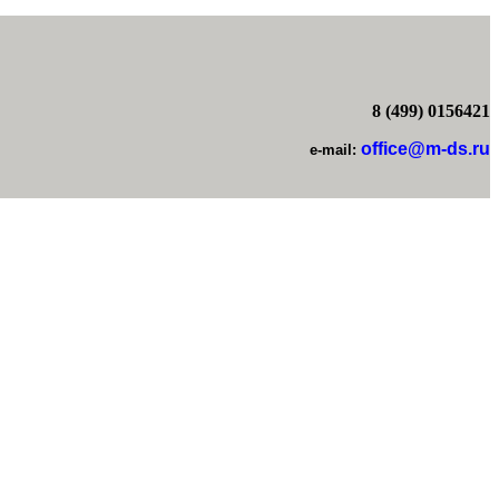
8 (499) 0156421
office@m-ds.ru
e-mail: