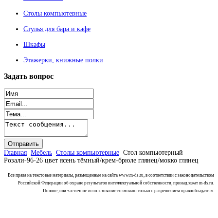
Столы компьютерные
Стулья для бара и кафе
Шкафы
Этажерки, книжные полки
Задать
вопрос
Главная
Мебель
Столы компьютерные
Стол компьютерный
Розали-96-26 цвет ясень тёмный/крем-брюле глянец/мокко глянец
Все права на текстовые материалы, размещенные на сайта www.m-ds.ru, в соответствии с законодательством
Российской Федерации об охране результатов интеллектуальной собственности, принадлежат m-ds.ru.
Полное, или частичное использование возможно только с разрешением правообладателя.