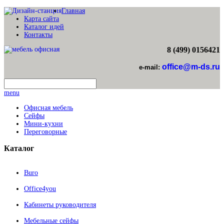
Главная
Карта сайта
Каталог идей
Контакты
8 (499) 0156421
office@m-ds.ru
e-mail:
menu
Офисная мебель
Сейфы
Мини-кухни
Переговорные
Каталог
Buro
Office4you
Кабинеты руководителя
Мебельные сейфы