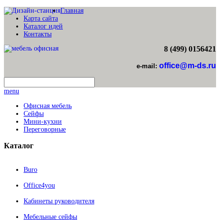
Главная
Карта сайта
Каталог идей
Контакты
8 (499) 0156421
office@m-ds.ru
e-mail:
menu
Офисная мебель
Сейфы
Мини-кухни
Переговорные
Каталог
Buro
Office4you
Кабинеты руководителя
Мебельные сейфы