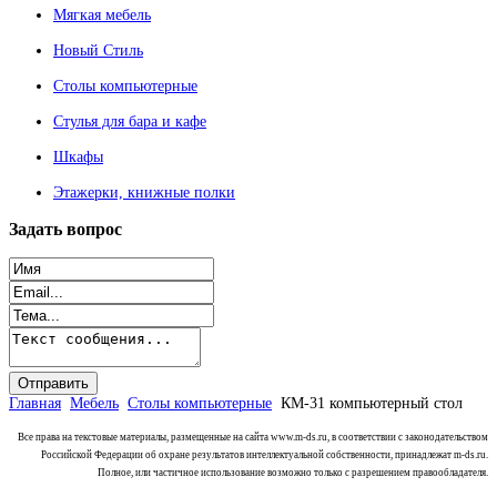
Мягкая мебель
Новый Стиль
Столы компьютерные
Стулья для бара и кафе
Шкафы
Этажерки, книжные полки
Задать
вопрос
Главная
Мебель
Столы компьютерные
КМ-31 компьютерный стол
Все права на текстовые материалы, размещенные на сайта www.m-ds.ru, в соответствии с законодательством
Российской Федерации об охране результатов интеллектуальной собственности, принадлежат m-ds.ru.
Полное, или частичное использование возможно только с разрешением правообладателя.