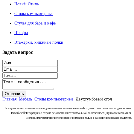
Новый Стиль
Столы компьютерные
Стулья для бара и кафе
Шкафы
Этажерки, книжные полки
Задать
вопрос
Главная
Мебель
Столы компьютерные
Двухтумбовый стол
Все права на текстовые материалы, размещенные на сайта www.m-ds.ru, в соответствии с законодательством
Российской Федерации об охране результатов интеллектуальной собственности, принадлежат m-ds.ru.
Полное, или частичное использование возможно только с разрешением правообладателя.