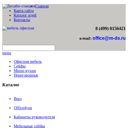
Главная
Карта сайта
Каталог идей
Контакты
8 (499) 0156421
office@m-ds.ru
e-mail:
menu
Офисная мебель
Сейфы
Мини-кухни
Переговорные
Каталог
Buro
Office4you
Кабинеты руководителя
Мебельные сейфы