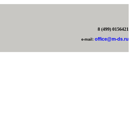
8 (499) 0156421
office@m-ds.ru
e-mail: