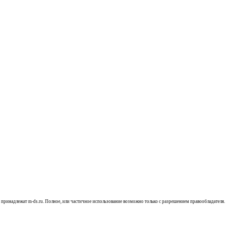
, принадлежат m-ds.ru. Полное, или частичное использование возможно только с разрешением правообладателя.