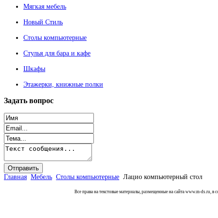
Мягкая мебель
Новый Стиль
Столы компьютерные
Стулья для бара и кафе
Шкафы
Этажерки, книжные полки
Задать
вопрос
Главная
Мебель
Столы компьютерные
Лацио компьютерный стол
Все права на текстовые материалы, размещенные на сайта www.m-ds.ru, в 