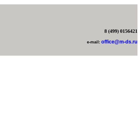
8 (499) 0156421
office@m-ds.ru
e-mail: